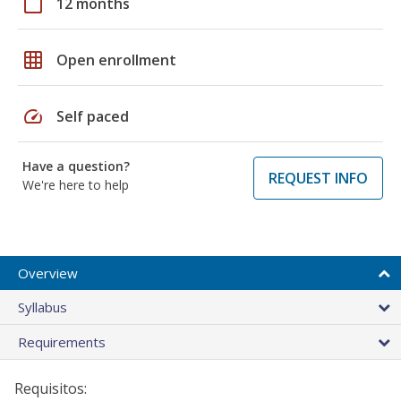
calendar_today
12 months
grid_on
Open enrollment
speed
Self paced
Have a question?
REQUEST INFO
We're here to help
Overview
Syllabus
Requirements
Requisitos: