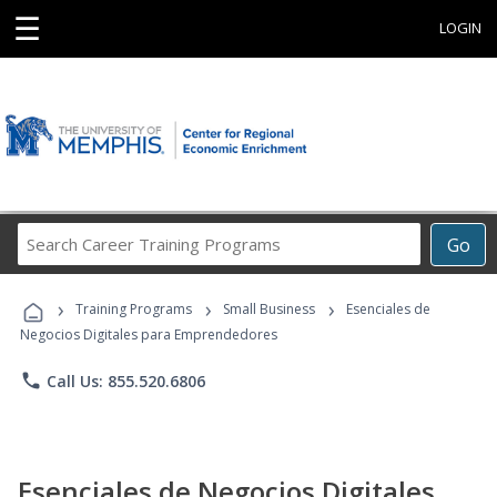
☰
LOGIN
Search
Go
Career
Training
›
›
›
Programs
Training Programs
Small Business
Esenciales de
Negocios Digitales para Emprendedores
phone
Call Us: 855.520.6806
Esenciales de Negocios Digitales