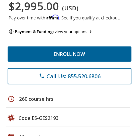
$2,995.00
(USD)
Affirm
Pay over time with
. See if you qualify at checkout.
Payment & Funding:
view your options
ENROLL NOW
Call Us: 855.520.6806
phone
schedule
260 course hrs
Code ES-GES2193