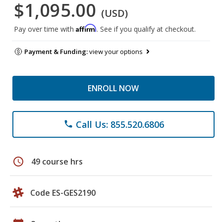
$1,095.00
(USD)
Affirm
Pay over time with
. See if you qualify at checkout.
Payment & Funding:
view your options
ENROLL NOW
Call Us: 855.520.6806
phone
schedule
49 course hrs
Code ES-GES2190