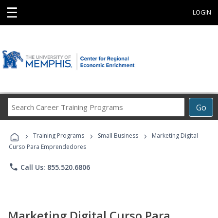
☰
LOGIN
Search
Go
Career
Training
›
›
›
Programs
Training Programs
Small Business
Marketing Digital
Curso Para Emprendedores
phone
Call Us: 855.520.6806
Marketing Digital Curso Para