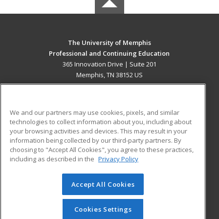
The University of Memphis
Professional and Continuing Education
365 Innovation Drive | Suite 201
Memphis, TN 38152 US
MAIN CONTENT
Career Training
We and our partners may use cookies, pixels, and similar
technologies to collect information about you, including about
ADDITIONAL RESOURCES
your browsing activities and devices. This may result in your
information being collected by our third-party partners. By
Military
Student Blog
choosing to "Accept All Cookies", you agree to these practices,
Financial Assistance
including as described in the
Privacy Policy
Help
Accept All Cookies
© 2026 ed2go, a division of Cengage Learning. All rights
reserved. The material on this site cannot be reproduced or
redistributed unless you have obtained prior written
Cookies Settings
permission from Cengage Learning.
Privacy Policy