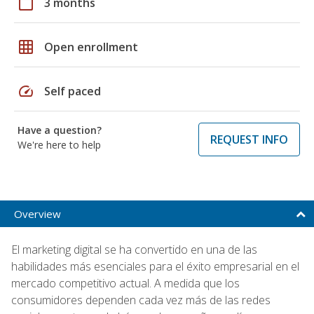
calendar_today
3 months
grid_on
Open enrollment
speed
Self paced
Have a question?
REQUEST INFO
We're here to help
Overview
El marketing digital se ha convertido en una de las
habilidades más esenciales para el éxito empresarial en el
mercado competitivo actual. A medida que los
consumidores dependen cada vez más de las redes