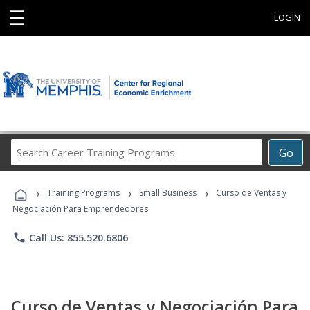
☰
LOGIN
Search
Go
Career
Training
›
›
›
Programs
Training Programs
Small Business
Curso de Ventas y
Negociación Para Emprendedores
phone
Call Us: 855.520.6806
Curso de Ventas y Negociación Para