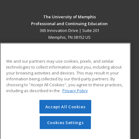
The University of Memphis
Professional and Continuing Education
365 Innovation Drive | Suite 201
Memphis, TN 38152 US
MAIN CONTENT
Career Training
We and our partners may use cookies, pixels, and similar
technologies to collect information about you, including about
ADDITIONAL RESOURCES
your browsing activities and devices. This may result in your
information being collected by our third-party partners. By
Military
Student Blog
choosing to "Accept All Cookies", you agree to these practices,
Financial Assistance
including as described in the
Privacy Policy
Help
Accept All Cookies
© 2026 ed2go, a division of Cengage Learning. All rights
reserved. The material on this site cannot be reproduced or
redistributed unless you have obtained prior written
Cookies Settings
permission from Cengage Learning.
Privacy Policy