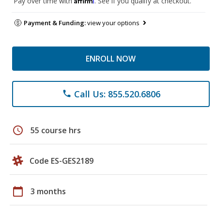
Pay over time with
. See if you qualify at checkout.
Payment & Funding:
view your options
ENROLL NOW
Call Us: 855.520.6806
phone
schedule
55 course hrs
Code ES-GES2189
calendar_today
3 months