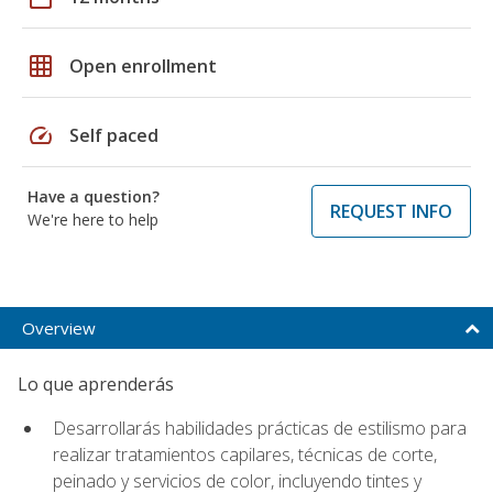
grid_on
Open enrollment
speed
Self paced
Have a question?
REQUEST INFO
We're here to help
Overview
Lo que aprenderás
Desarrollarás habilidades prácticas de estilismo para
realizar tratamientos capilares, técnicas de corte,
peinado y servicios de color, incluyendo tintes y