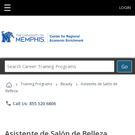
☰
LOGIN
Search
Go
Career
Training
›
›
›
Programs
Training Programs
Beauty
Asistente de Salón de
Belleza
phone
Call Us: 855.520.6806
Asistente de Salón de Belleza