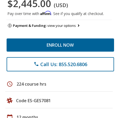
$2,445.00
(USD)
Affirm
Pay over time with
. See if you qualify at checkout.
Payment & Funding:
view your options
ENROLL NOW
Call Us: 855.520.6806
phone
schedule
224 course hrs
Code ES-GES7081
calendar_today
12 months