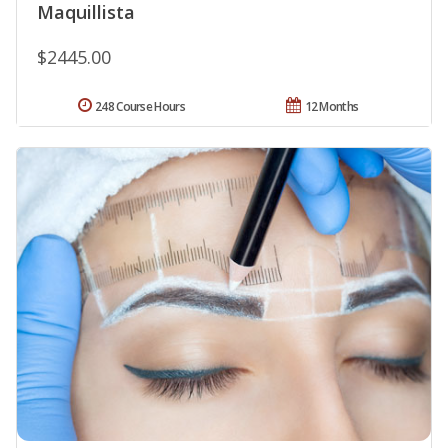
Maquillista
$2445.00
248 Course Hours
12 Months